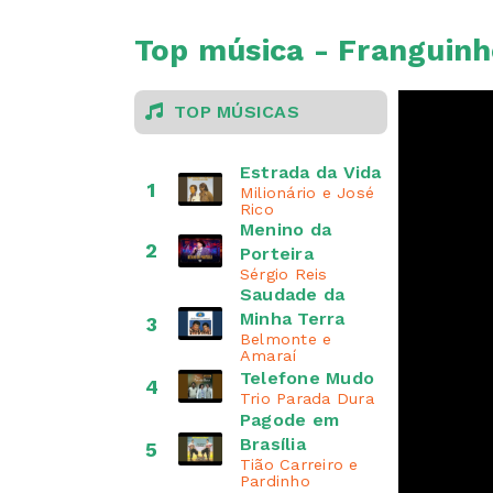
Top música - Franguinh
TOP MÚSICAS
Estrada da Vida
1
Milionário e José
Rico
Menino da
2
Porteira
Sérgio Reis
Saudade da
Minha Terra
3
Belmonte e
Amaraí
Telefone Mudo
4
Trio Parada Dura
Pagode em
Brasília
5
Tião Carreiro e
Pardinho