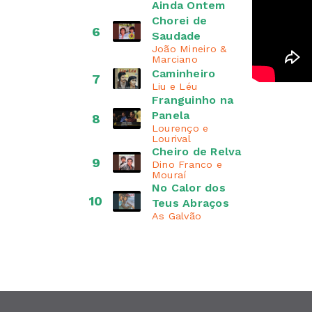
Ainda Ontem
Chorei de
6
Saudade
João Mineiro &
Marciano
Caminheiro
7
Liu e Léu
Franguinho na
Panela
8
Lourenço e
Lourival
Cheiro de Relva
9
Dino Franco e
Mouraí
No Calor dos
10
Teus Abraços
As Galvão